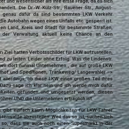
ter und wesentlicher als ihre erste Frage, da es sich
delt. Die Dr.-W.-Külz-Str., Rauener Str., August-
.a. genau dafür da sind bestimmten LKW Verkehr
e Autobahn wegen eines Unfalls etc. gesperrt ist.
hen Land, Kreis und Stadt für bestimmte Straßen,
 der Verwaltung aktuell keine Chance an den
 Ziel hatten Verbotsschilder für LKW aufzustellen,
 zu leiten. Leider ohne Erfolg. Was die Lindenstr.
n wir dort nunmal Unternehmen , die auf große LKW
ollhof und Speditionen, Tränkeweg/ Langewahler –>
t allerdings, ob diese LKW einen großen Teil ihres
Dazu sage ich klar nein und ich werde mich dafür
hkeiten gefunden und umgesetzt werden, diesen
wohner UND die Unternehmen erträglich ist.
s gibt einfach kaum Möglichkeiten für LKW-Fahrer
stenwalde abzustellen. Weil das so ist, suchen sich
t so, dass sie auch noch einen Supermarkt in der