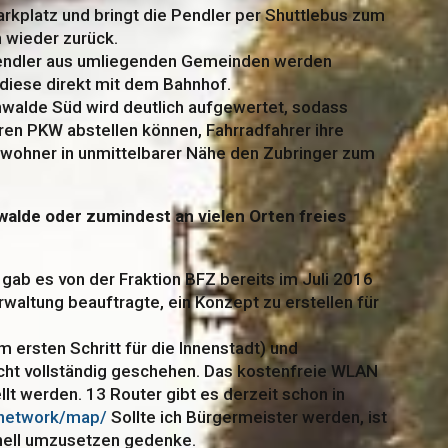
rkplatz und bringt die Pendler per Shuttlebus zum
 wieder zurück.
endler aus umliegenden Gemeinden werden
 diese direkt mit dem Bahnhof.
nwalde Süd wird deutlich aufgewertet, sodass
hren PKW abstellen können, Fahrradfahrer ihre
nwohner in unmittelbarer Nähe den Zubringer zum
nwalde oder zumindest an vielen Orten freies
 gab es von der Fraktion BFZ bereits im Juli 2016
waltung beauftragte, ein Konzept zu erstellen für
 ersten Schritt für die Innenstadt) und
icht vollständig geschehen. Das kostenfreie WLAN
llt werden. 13 Router gibt es derzeit schon in
et/network/map/
Sollte ich Bürgermeister werden, ist
hnell umzusetzen gedenke.