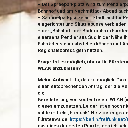
– Der Spreeparkplatz wird zum Pendlerpa
Bahnhof und am Nachmittag/ Abend auch
– Sammelparkplätze am Stadtrand für P
eingerichtet und Shuttlebusse verbinden
– der „Bahnhof“ der Bäderbahn in Fürste
einerseits Pendler aus Süd in der Nähe i
Fahrräder sicher abstellen können und A
Regionalexpress gern nutzen.
Frage: Ist es möglich, überall in Fürste
WLAN anzubieten?
Meine Antwort:
Ja, das ist möglich. Dazu
einen entsprechenden Antrag, der die Ver
die
Bereitstellung von kostenfreiem WLAN (im
dieses umzusetzen. Leider ist es noch n
sollte mittels „Freifunk“ Netz bereitgeste
Fürstenwalde.
https://berlin.freifunk.n
das eines der ersten Punkte, den ich sc