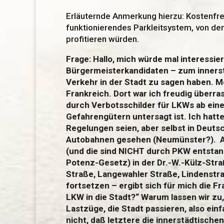
Erläuternde Anmerkung hierzu: Kostenfre
funktionierendes Parkleitsystem, von dem
profitieren würden.
Frage:
Hallo, mich würde mal interessie
Bürgermeisterkandidaten – zum inners
Verkehr in der Stadt zu sagen haben. 
Frankreich. Dort war ich freudig überr
durch Verbotsschilder für LKWs ab ein
Gefahrengütern untersagt ist. Ich hatt
Regelungen seien, aber selbst in Deuts
Autobahnen gesehen (Neumünster?).
(und die sind NICHT durch PKW entstande
Potenz-Gesetz) in der Dr.-W.-Külz-Str
Straße, Langewahler Straße, Lindenstraß
fortsetzen – ergibt sich für mich die F
LKW in die Stadt?“ Warum lassen wir zu
Lastzüge, die Stadt passieren, also ei
nicht, daß letztere die innerstädtische