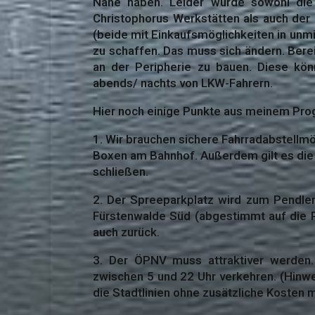
Nähe haben. Leider wurde sowohl di
Christophorus Werkstätten als auch der
(beide mit Einkaufsmöglichkeiten in unmi
zu schaffen. Das muss sich ändern. Berei
an der Peripherie zu bauen. Diese kö
abends/ nachts von LKW-Fahrern.
Hier noch einige Punkte aus meinem P
1. Wir brauchen sichere Fahrradabstellm
Boxen am Bahnhof. Außerdem gilt es die 
schließen.
2. Der Spreeparkplatz wird zum Pendlerp
Fürstenwalde Süd (abgestimmt auf die 
auch zurück.
3. Der ÖPNV muss attraktiver werden.
zwischen 5 und 22 Uhr verkehren. (Hinw
die Stadtlinien ohne zusätzliche Kosten 