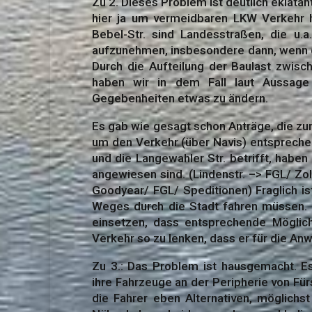
Zu 2. Dieses Problem ist deutlich eklatan
hier ja um vermeidbaren LKW Verkehr han
Bebel-Str. sind Landesstraßen, die u
aufzunehmen, insbesondere dann, wenn di
Durch die Aufteilung der Baulast zwisc
haben wir in dem Fall laut Aussage
Gegebenheiten etwas zu ändern.
Es gab wie gesagt schon Anträge, die zum
um den Verkehr (über Navis) entsprechend
und die Langewahler Str. betrifft, habe
angewiesen sind. (Lindenstr. –> FGL/ Z
Goodyear/ FGL/ Speditionen) Fraglich is
Weges durch die Stadt fahren müssen. 
einsetzen, dass entsprechende Möglic
Verkehr so zu lenken, dass er für die An
Zu 3.: Das Problem ist hausgemacht. E
ihre Fahrzeuge an der Peripherie von Für
die Fahrer eben Alternativen, möglichs