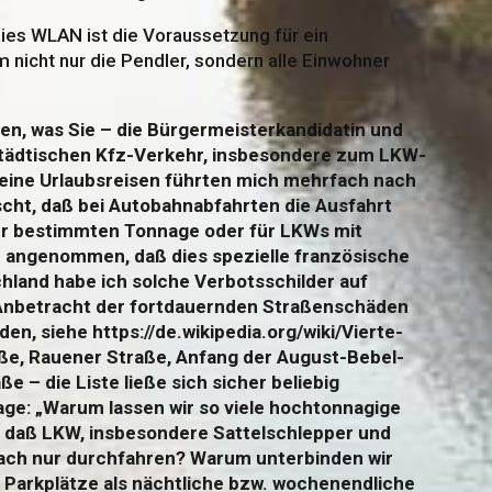
ies WLAN ist die Voraussetzung für ein
 nicht nur die Pendler, sondern alle Einwohner
ren, was Sie – die Bürgermeisterkandidatin und
tädtischen Kfz-Verkehr, insbesondere zum LKW-
Meine Urlaubsreisen führten mich mehrfach nach
ascht, daß bei Autobahnabfahrten die Ausfahrt
er bestimmten Tonnage oder für LKWs mit
e angenommen, daß dies spezielle französische
chland habe ich solche Verbotsschilder auf
Anbetracht der fortdauernden Straßenschäden
n, siehe https://de.wikipedia.org/wiki/Vierte-
aße, Rauener Straße, Anfang der August-Bebel-
e – die Liste ließe sich sicher beliebig
rage: „Warum lassen wir so viele hochtonnagige
, daß LKW, insbesondere Sattelschlepper und
nfach nur durchfahren? Warum unterbinden wir
n Parkplätze als nächtliche bzw. wochenendliche