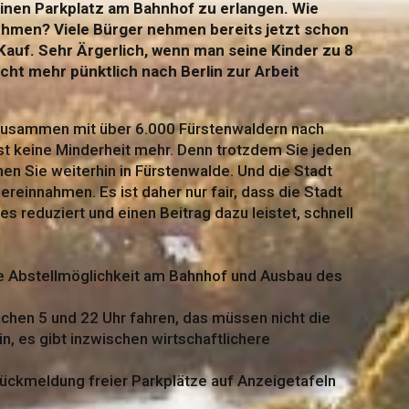
 einen Parkplatz am Bahnhof zu erlangen. Wie
ehmen? Viele Bürger nehmen bereits jetzt schon
Kauf. Sehr Ärgerlich, wenn man seine Kinder zu 8
cht mehr pünktlich nach Berlin zur Arbeit
zusammen mit über 6.000 Fürstenwaldern nach
gst keine Minderheit mehr. Denn trotzdem Sie jeden
en Sie weiterhin in Fürstenwalde. Und die Stadt
uereinnahmen. Es ist daher nur fair, dass die Stadt
s reduziert und einen Beitrag dazu leistet, schnell
re Abstellmöglichkeit am Bahnhof und Ausbau des
schen 5 und 22 Uhr fahren, das müssen nicht die
n, es gibt inzwischen wirtschaftlichere
Rückmeldung freier Parkplätze auf Anzeigetafeln