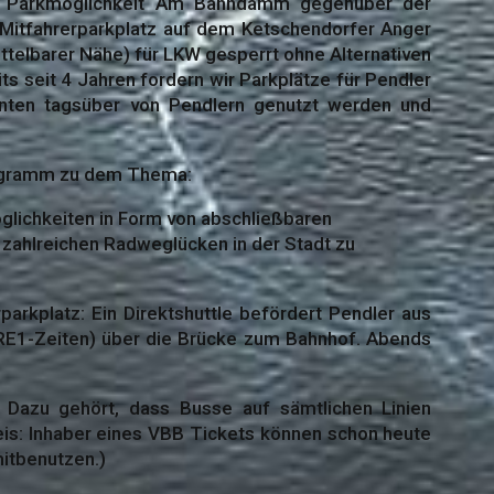
e Parkmöglichkeit Am Bahndamm gegenüber der
 Mitfahrerparkplatz auf dem Ketschendorfer Anger
ttelbarer Nähe) für LKW gesperrt ohne Alternativen
ts seit 4 Jahren fordern wir Parkplätze für Pendler
nnten tagsüber von Pendlern genutzt werden und
rogramm zu dem Thema:
öglichkeiten in Form von abschließbaren
zahlreichen Radweglücken in der Stadt zu
arkplatz: Ein Direktshuttle befördert Pendler aus
RE1-Zeiten) über die Brücke zum Bahnhof. Abends
 Dazu gehört, dass Busse auf sämtlichen Linien
eis: Inhaber eines VBB Tickets können schon heute
mitbenutzen.)