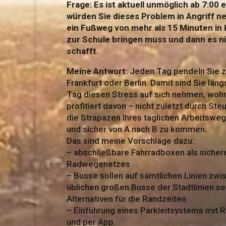
Frage: Es ist aktuell unmöglich ab 7:00
würden Sie dieses Problem in Angriff n
ein Fußweg von mehr als 15 Minuten in 
zur Schule bringen muss und dann es ni
schafft.
Meine Antwort
: Jeden Tag pendeln Sie 
Frankfurt oder Berlin. Damit sind Sie län
Tag diesen Stress auf sich nehmen, wohn
profitiert davon – nicht zuletzt durch Ste
die Strapazen Ihres täglichen Arbeitswege
und sicher von A nach B zu kommen.
Das sind meine Vorschläge dazu:
– abschließbare Fahrradboxen als siche
Radwegenetzes
– Busse sollen auf sämtlichen Linien zwi
üblichen großen Busse der Stadtlinien sei
Alternativen für die Randzeiten
– Einführung eines Parkleitsystems mit 
und per App.