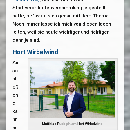
Stadtverordnetenversammlung je gestellt
hatte, befasste sich genau mit dem Thema.
Noch immer lasse ich mich von diesen Ideen
leiten, weil sie heute wichtiger und richtiger
denn je sind.
Hort Wirbelwind
An
sc
hli
eß
en
d
ka
nn
Matthias Rudolph am Hort Wirbelwind.
au