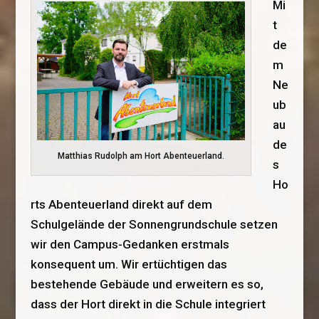
Mi
t
de
m
Ne
ub
au
de
Matthias Rudolph am Hort Abenteuerland.
s
Ho
rts Abenteuerland direkt auf dem
Schulgelände der Sonnengrundschule setzen
wir den Campus-Gedanken erstmals
konsequent um. Wir ertüchtigen das
bestehende Gebäude und erweitern es so,
dass der Hort direkt in die Schule integriert