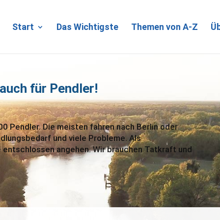
Start
Das Wichtigste
Themen von A-Z
Üb
auch für Pendler!
0 Pendler. Die meisten fahren nach Berlin oder
ndlungsbedarf und viele Probleme. Als
 entschlossen angehen. Wir brauchen Tatkraft und