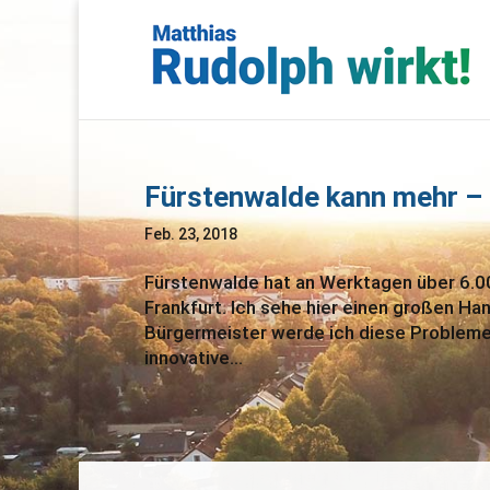
Fürstenwalde kann mehr – 
Feb. 23, 2018
Fürstenwalde hat an Werktagen über 6.00
Frankfurt. Ich sehe hier einen großen Ha
Bürgermeister werde ich diese Probleme
innovative...