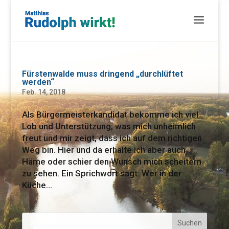
Fürstenwalde muss dringend „durchlüftet
werden“
Feb. 14, 2018
Als Bürgermeisterkandidat bekomme ich viel
Lob und Unterstützung, was mich unheimlich
freut und mir zeigt, dass ich auf dem richtigen
Weg bin. Hier und da erhalte ich aber auch
Häme oder schier den Wunsch mich scheitern
zu sehen. Ein Sprichwort sagt: Wer in der
Küche...
Suchen